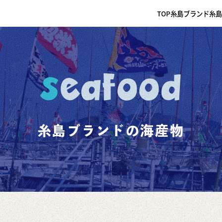
TOP
糸島ブランド
糸島
seafood
糸島ブランドの海産物