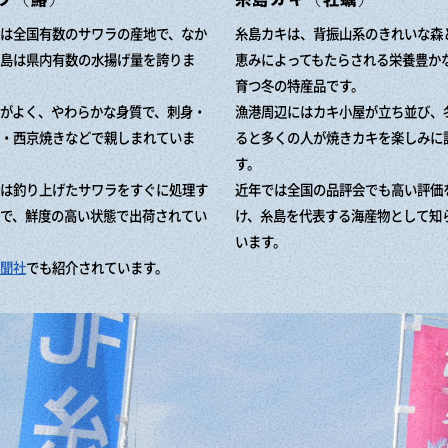
は全国有数のサワラの産地で、なか
糸島カキは、背振山系のきれいな森
島は県内有数の水揚げ量を誇りま
恵みによってもたらされる栄養豊か
育つ冬の特産品です。
がよく、やわらかな身質で、刺身・
漁港周辺にはカキ小屋が立ち並び、
・西京焼きなどで親しまれていま
ると多くの人が焼きカキを楽しみに
す。
は釣り上げたサワラをすぐに処理す
近年では全国の品評会でも高い評価
で、鮮度の高い状態で出荷されてい
け、糸島を代表する海産物として知
います。
聞社
でも紹介されています。