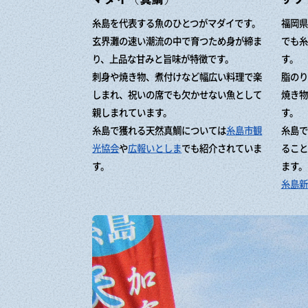
糸島を代表する魚のひとつがマダイです。
福岡県
玄界灘の速い潮流の中で育つため身が締ま
でも糸
り、上品な甘みと旨味が特徴です。
す。
刺身や焼き物、煮付けなど幅広い料理で楽
脂のり
しまれ、祝いの席でも欠かせない魚として
焼き物
親しまれています。
す。
糸島で獲れる天然真鯛については
糸島市観
糸島で
光協会
や
広報いとしま
でも紹介されていま
ること
す。
ます。
糸島新