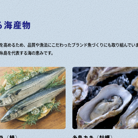
る
海産物
を高めるため、品質や漁法にこだわったブランド魚づくりにも取り組んでい
糸島を代表する海の恵みです。
ラ（鰆）
糸島カキ（牡蠣）