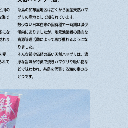
と川の
糸島の加布里地区は古くから国産天然ハマ
な海で
グリの産地として知られています。
数少ない日本在来の固有種で一時期は減少
冬にな
傾向にありましたが、地元漁業者の懸命な
訪れま
資源管理活動によって再び獲れるようにな
りました。
を受
そんな希少価値の高い天然ハマグリは、濃
られて
厚な旨味が特徴で焼きハマグリや吸い物な
どで味わわれ、糸島を代表する海の幸のひ
とつです。