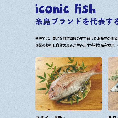
iconic fish
糸島ブランドを代表す
糸島では、豊かな自然環境の中で育った海産物の価値
漁師の技術と自然の恵みが生み出す特別な海産物は、
マダイ（真鯛）
サワ