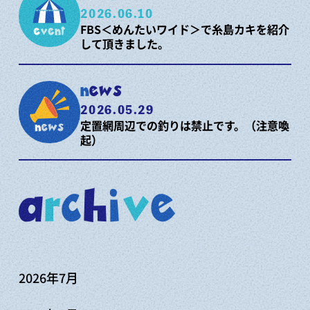
2026.06.10
FBS＜めんたいワイド＞で糸島カキを紹介
して頂きました。
news
2026.05.29
定置網周辺での釣りは禁止です。（注意喚
起）
a
r
c
h
i
v
e
2026年7月