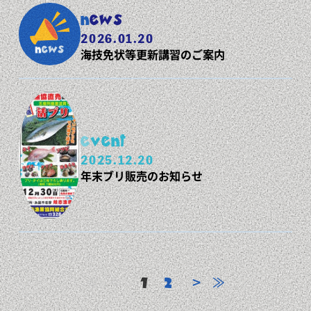
news
2026.01.20
海技免状等更新講習のご案内
event
2025.12.20
年末ブリ販売のお知らせ
1
<
>
≪
2
≫