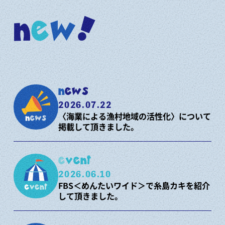
n
e
w
!
news
2026.07.22
〈海業による漁村地域の活性化〉について
掲載して頂きました。
event
2026.06.10
FBS＜めんたいワイド＞で糸島カキを紹介
して頂きました。