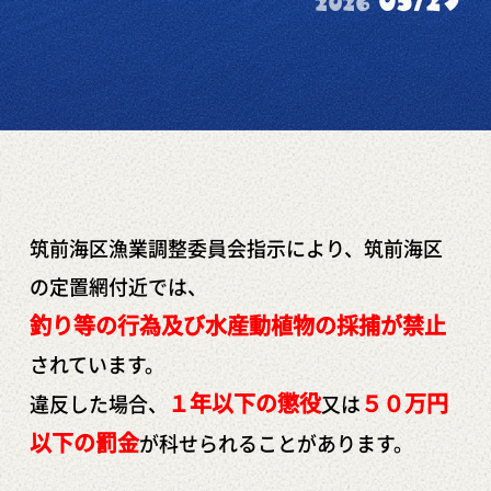
05/29
2026
筑前海区漁業調整委員会指示により、筑前海区
の定置網付近では、
釣り等の行為及び水産動植物の採捕が禁止
されています。
１年以下の懲役
５０万円
違反した場合、
又は
以下の罰金
が科せられることがあります。